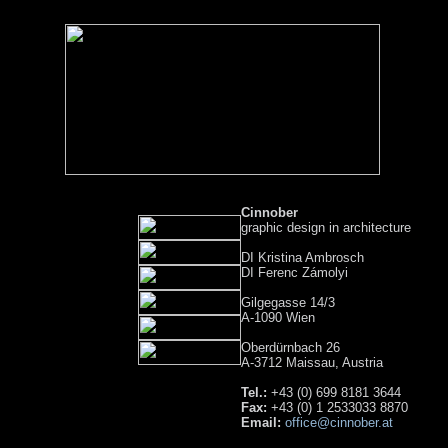
Cinnober
graphic design in architecture
DI Kristina Ambrosch
DI Ferenc Zámolyi
Gilgegasse 14/3
A-1090 Wien
Oberdürnbach 26
A-3712 Maissau, Austria
Tel.:
+43 (0) 699 8181 3644
Fax:
+43 (0) 1 2533033 8870
Email:
office@cinnober.at