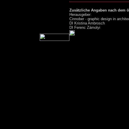
Zusätzliche Angaben nach dem ö
Herausgeber:
Cinnober - graphic design in archite
DI Kristina Ambrosch
DI Ferenc Zámolyi
Disclaimer - Wichtiger rechtliche
Cinnober hat alle ihr zumutbaren A
dass die auf dieser Web-Site bereitg
richtig und vollständig sind. Denno
Fehlern gekommen sein, für die wir
Änderungen:
Auch behält sich Cinnober das Rec
bereitgestellten Informationen ohn
Links:
Cinnober überprüft andere Websites
(Links) auf die Cinnober Internetseit
Gesetzmäßigkeit. Cinnober übernimm
Websites und distanziert sich ausdrü
ungesetzlichen Inhalten. Cinnober 
solche Inhalte und haftet für derarti
E-Mails:
Im Einklang mit dem E-Commerce 
uns gesendete E-Mails nur zu büro